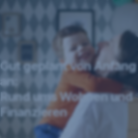
Navigation
überspringen
Gut geplant von Anfang
an:
Rund ums Wohnen und
Finanzieren