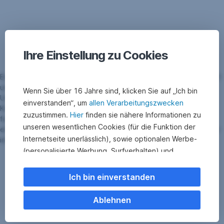
Ihre Einstellung zu Cookies
Ein Kind, ein Haus, ein Baum oder eine Reise? Wünsche gibt es oft
unendlich viele. Für manche benötigt man eine finanzielle
Wenn Sie über 16 Jahre sind, klicken Sie auf „Ich bin
Unterstützung. Wir erklären, was eine Finanzierung ist, welche
einverstanden“, um
allen Verarbeitungszwecken
Kosten auf uns beim Wohnen zukommen, wie ein Kredit
zuzustimmen.
Hier
finden sie nähere Informationen zu
funktioniert, und welche Voraussetzungen man erfüllen muss, um
unseren wesentlichen Cookies (für die Funktion der
einen zu bekommen. PDFs zum Ausfüllen und spannende Rechner
Internetseite unerlässlich), sowie optionalen Werbe-
inklusive!
(personalisierte Werbung, Surfverhalten) und
Statistik-Cookies (Nutzerverhalten,
Serviceverbesserung). Einzelne Kategorien können
Ich bin einverstanden
Sie auch ablehnen. Ihre
Cookie Einstellungen können Sie jederzeit ändern
.
Ablehnen