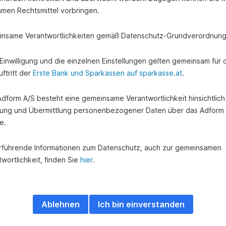
amen Rechtsmittel vorbringen.
nsame Verantwortlichkeiten gemäß Datenschutz-Grundverordnung
e Einwilligung und die einzelnen Einstellungen gelten gemeinsam für 
ftritt der
Erste Bank und Sparkassen auf sparkasse.at
.
 Adform A/S besteht eine gemeinsame Verantwortlichkeit hinsichtlich
ung und Übermittlung personenbezogener Daten über das Adform
e.
rführende Informationen zum Datenschutz, auch zur gemeinsamen
wortlichkeit, finden Sie
hier
.
Ablehnen
Ich bin einverstanden