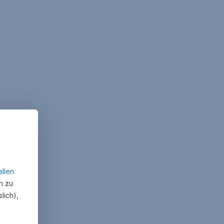
allen
n zu
lich),