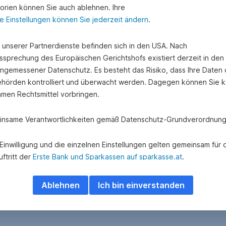
orien können Sie auch ablehnen. Ihre
e Einstellungen können Sie jederzeit ändern
.
e unserer Partnerdienste befinden sich in den USA. Nach
ssprechung des Europäischen Gerichtshofs existiert derzeit in de
angemessener Datenschutz. Es besteht das Risiko, dass Ihre Daten
hörden kontrolliert und überwacht werden. Dagegen können Sie k
amen Rechtsmittel vorbringen.
nsame Verantwortlichkeiten gemäß Datenschutz-Grundverordnung
e Einwilligung und die einzelnen Einstellungen gelten gemeinsam für 
ftritt der
Erste Bank und Sparkassen auf sparkasse.at
.
 Adform A/S besteht eine gemeinsame Verantwortlichkeit hinsichtlich
Ablehnen
Ich bin einverstanden
ung und Übermittlung personenbezogener Daten über das Adform
e.