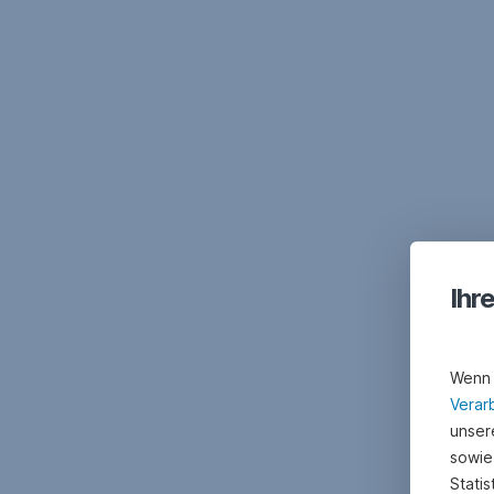
Navigation
überspringen
Ihr
Wenn 
Verar
unsere
sowie
Stati