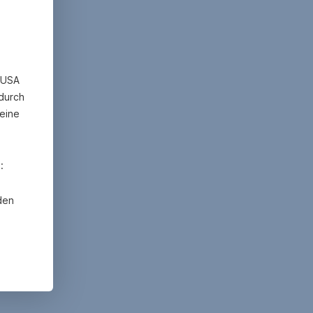
n USA
 durch
eine
:
den