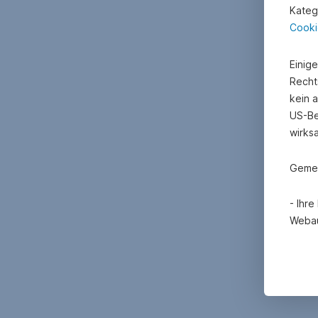
Kateg
Cooki
Einig
Recht
kein 
US-Be
wirks
Gemei
- Ihr
Webau
- Mit
Erheb
Cooki