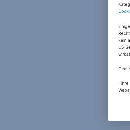
Kateg
Cooki
Einig
Recht
kein 
US-Be
wirks
Gemei
- Ihr
Webau
- Mit
Erheb
Cooki