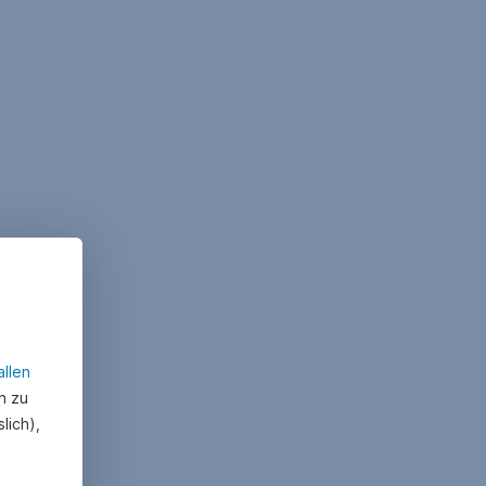
allen
n zu
lich),