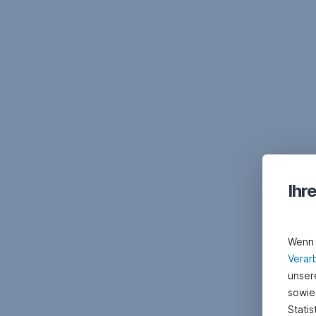
Navigation
überspringen
Ihr
Wenn 
Verar
unsere
sowie
Stati