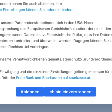
orien können Sie auch ablehnen. Ihre
e Einstellungen können Sie jederzeit ändern
.
e unserer Partnerdienste befinden sich in den USA. Nach
ssprechung des Europäischen Gerichtshofs existiert derzeit in de
angemessener Datenschutz. Es besteht das Risiko, dass Ihre Daten
hörden kontrolliert und überwacht werden. Dagegen können Sie k
amen Rechtsmittel vorbringen.
nsame Verantwortlichkeiten gemäß Datenschutz-Grundverordnung
e Einwilligung und die einzelnen Einstellungen gelten gemeinsam für 
ftritt der
Erste Bank und Sparkassen auf sparkasse.at
.
 Adform A/S besteht eine gemeinsame Verantwortlichkeit hinsichtlich
Ablehnen
Ich bin einverstanden
ung und Übermittlung personenbezogener Daten über das Adform
e.