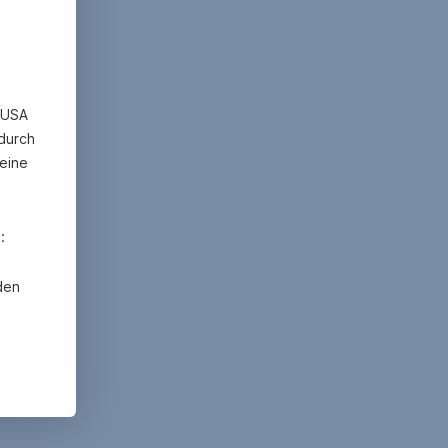
n USA
 durch
eine
:
den