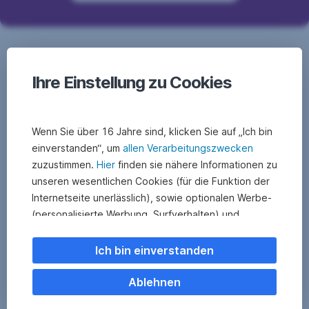
Willkommens-
Ihre Einstellung zu Cookies
geschenk
Wenn Sie über 16 Jahre sind, klicken Sie auf „Ich bin
einverstanden“, um
allen Verarbeitungszwecken
zuzustimmen.
Hier
finden sie nähere Informationen zu
unseren wesentlichen Cookies (für die Funktion der
Internetseite unerlässlich), sowie optionalen Werbe-
(personalisierte Werbung, Surfverhalten) und
Statistik-Cookies (Nutzerverhalten,
Serviceverbesserung). Einzelne Kategorien können
Ich bin einverstanden
Sie auch ablehnen. Ihre
Cookie Einstellungen können Sie jederzeit ändern
.
Ablehnen