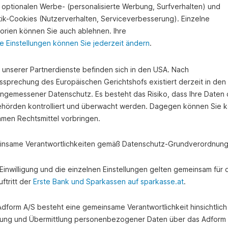
 optionalen Werbe- (personalisierte Werbung, Surfverhalten) und
stik-Cookies (Nutzerverhalten, Serviceverbesserung). Einzelne
orien können Sie auch ablehnen. Ihre
chaft: Thomas Schultes von der Sparkasse Imst, Thomas Schatz von der St
nie Leiter, Finanzreferent des Tiroler Landes Eis- und Stocksportverbands
e Einstellungen können Sie jederzeit ändern
.
e unserer Partnerdienste befinden sich in den USA. Nach
ter für die kommende Jugend-Europameisterschaft in den BÖE-Kader
ssprechung des Europäischen Gerichtshofs existiert derzeit in de
tung U16. In der Einzelwertung belegte sie bei ihrem ersten Antrit
angemessener Datenschutz. Es besteht das Risiko, dass Ihre Daten
hörden kontrolliert und überwacht werden. Dagegen können Sie k
amen Rechtsmittel vorbringen.
d ist der Sparkasse Imst seit ihrer Grün
nsame Verantwortlichkeiten gemäß Datenschutz-Grundverordnung
ützen wir auch die Nachwuchstalente des
e Einwilligung und die einzelnen Einstellungen gelten gemeinsam für 
ulieren zu den jüngsten Erfolgen.“
ftritt der
Erste Bank und Sparkassen auf sparkasse.at
.
k. Thomas Schultes,
Leiter Geschäftsstelle Imst
 Adform A/S besteht eine gemeinsame Verantwortlichkeit hinsichtlich
ung und Übermittlung personenbezogener Daten über das Adform