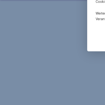
Cooki
Weite
Verant