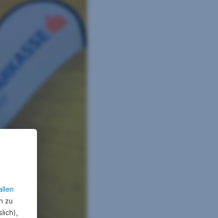
allen
n zu
lich),