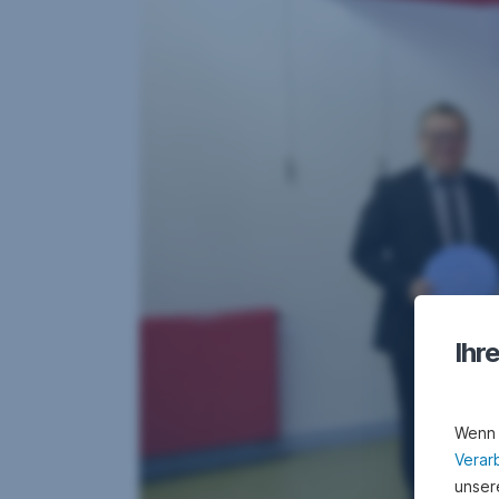
Ihr
Wenn 
Verar
unsere