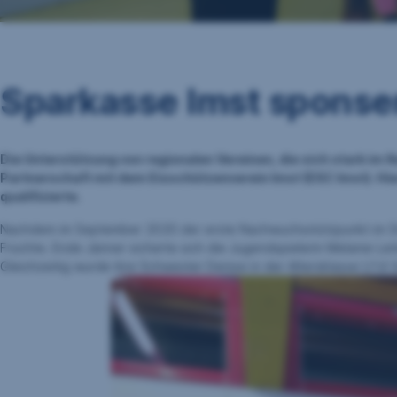
Sparkasse Imst sponse
Die Unterstützung von regionalen Vereinen, die sich stark im 
Partnerschaft mit dem Eisschützenverein Imst (ESC Imst). Hier
qualifizierte.
Nachdem im September 2020 der erste Nachwuchsstützpunkt im Stocks
Früchte. Ende Jänner sicherte sich die Jugendspielerin Melanie Le
Gleichzeitig wurde ihre Schwester Denise in der Altersklasse U14 