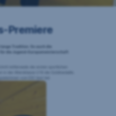
s-Premiere
lange Tradition. So auch die
ls für die Jugend-Europameisterschaft
tt mittlerweile die ersten sportlichen
n in der Altersklasse U16 die Goldmedaille.
ielerinnen vom ESC Imst teil.