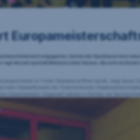
rt Europameisterschaft
Nachwuchsbereich engagieren, hat bei der Sparkasse Imst eine 
 ragt derzeit speziell Melanie Leiter heraus, die sich erstma
portverein im Tiroler Oberland eröffnet wurde, zeigt dieser Schri
iter beim Zielwettbewerb der Österreichischen Staatsmeisterschafte
Vize-Staatsmeisterin. Insgesamt nahmen in Kärnten vier Nachwuchssp