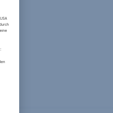
n USA
 durch
eine
:
den