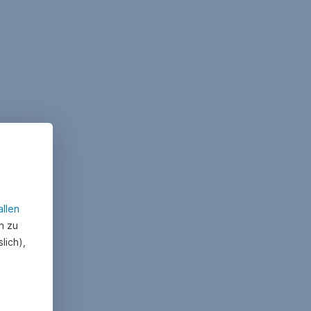
allen
n zu
lich),