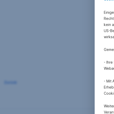
Einig
Recht
kein 
US-Be
wirks
Gemei
- Ihr
Webau
- Mit
Zurück
Erheb
Cooki
Weite
Verant