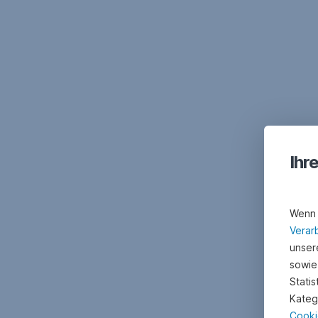
Ihr
Wenn 
Verar
unsere
sowie
Stati
Kateg
Cooki