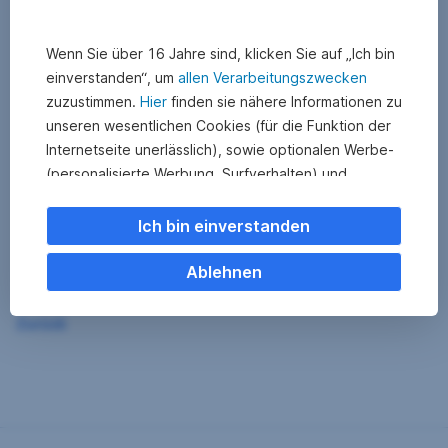
Wenn Sie über 16 Jahre sind, klicken Sie auf „Ich bin
einverstanden“, um
allen Verarbeitungszwecken
zuzustimmen.
Hier
finden sie nähere Informationen zu
unseren wesentlichen Cookies (für die Funktion der
Internetseite unerlässlich), sowie optionalen Werbe-
(personalisierte Werbung, Surfverhalten) und
Statistik-Cookies (Nutzerverhalten,
Serviceverbesserung). Einzelne Kategorien können
Ich bin einverstanden
Sie auch ablehnen. Ihre
Cookie Einstellungen können Sie jederzeit ändern
.
Ablehnen
Einige unserer Partnerdienste befinden sich in den
Zurück
USA. Nach Rechtssprechung des Europäischen
Gerichtshofs existiert derzeit in den USA kein
angemessener Datenschutz. Es besteht das Risiko,
dass Ihre Daten durch US-Behörden kontrolliert und
überwacht werden. Dagegen können Sie keine