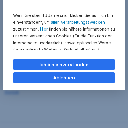
Wenn Sie über 16 Jahre sind, klicken Sie auf „Ich bin
einverstanden“, um
allen Verarbeitungszwecken
zuzustimmen.
Hier
finden sie nähere Informationen zu
unseren wesentlichen Cookies (für die Funktion der
Internetseite unerlässlich), sowie optionalen Werbe-
(personalisierte Werbung, Surfverhalten) und
Statistik-Cookies (Nutzerverhalten,
Serviceverbesserung). Einzelne Kategorien können
Ich bin einverstanden
Sie auch ablehnen. Ihre
Cookie Einstellungen können Sie jederzeit ändern
.
Ablehnen
Einige unserer Partnerdienste befinden sich in den
Zurück
USA. Nach Rechtssprechung des Europäischen
Gerichtshofs existiert derzeit in den USA kein
angemessener Datenschutz. Es besteht das Risiko,
dass Ihre Daten durch US-Behörden kontrolliert und
überwacht werden. Dagegen können Sie keine