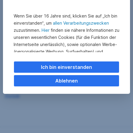
Wenn Sie über 16 Jahre sind, klicken Sie auf „Ich bin
einverstanden“, um
allen Verarbeitungszwecken
zuzustimmen.
Hier
finden sie nähere Informationen zu
unseren wesentlichen Cookies (für die Funktion der
Internetseite unerlässlich), sowie optionalen Werbe-
(personalisierte Werbung, Surfverhalten) und
Statistik-Cookies (Nutzerverhalten,
Serviceverbesserung). Einzelne Kategorien können
Ich bin einverstanden
Sie auch ablehnen. Ihre
Cookie Einstellungen können Sie jederzeit ändern
.
Ablehnen
Einige unserer Partnerdienste befinden sich in den
Zurück
USA. Nach Rechtssprechung des Europäischen
Gerichtshofs existiert derzeit in den USA kein
angemessener Datenschutz. Es besteht das Risiko,
dass Ihre Daten durch US-Behörden kontrolliert und
überwacht werden. Dagegen können Sie keine