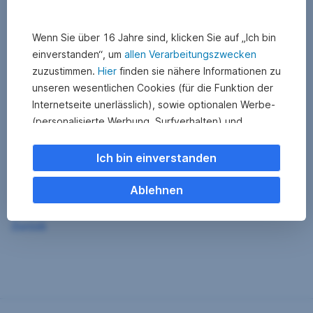
Wenn Sie über 16 Jahre sind, klicken Sie auf „Ich bin
einverstanden“, um
allen Verarbeitungszwecken
zuzustimmen.
Hier
finden sie nähere Informationen zu
unseren wesentlichen Cookies (für die Funktion der
Internetseite unerlässlich), sowie optionalen Werbe-
(personalisierte Werbung, Surfverhalten) und
Statistik-Cookies (Nutzerverhalten,
Serviceverbesserung). Einzelne Kategorien können
Ich bin einverstanden
Sie auch ablehnen. Ihre
Cookie Einstellungen können Sie jederzeit ändern
.
Ablehnen
Einige unserer Partnerdienste befinden sich in den
Zurück
USA. Nach Rechtssprechung des Europäischen
Gerichtshofs existiert derzeit in den USA kein
angemessener Datenschutz. Es besteht das Risiko,
dass Ihre Daten durch US-Behörden kontrolliert und
überwacht werden. Dagegen können Sie keine