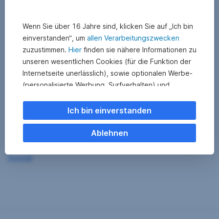
Wenn Sie über 16 Jahre sind, klicken Sie auf „Ich bin
einverstanden“, um
allen Verarbeitungszwecken
zuzustimmen.
Hier
finden sie nähere Informationen zu
unseren wesentlichen Cookies (für die Funktion der
Internetseite unerlässlich), sowie optionalen Werbe-
(personalisierte Werbung, Surfverhalten) und
Statistik-Cookies (Nutzerverhalten,
Serviceverbesserung). Einzelne Kategorien können
Ich bin einverstanden
Sie auch ablehnen. Ihre
Cookie Einstellungen können Sie jederzeit ändern
.
Ablehnen
Einige unserer Partnerdienste befinden sich in den
Zurück
USA. Nach Rechtssprechung des Europäischen
Gerichtshofs existiert derzeit in den USA kein
angemessener Datenschutz. Es besteht das Risiko,
dass Ihre Daten durch US-Behörden kontrolliert und
überwacht werden. Dagegen können Sie keine