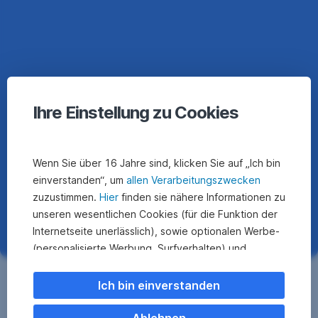
einer
KI
sind
niemals
eine
Anlageempfehlung
oder
Ihre Einstellung zu Cookies
Anlageberatung
und
dienen
Wenn Sie über 16 Jahre sind, klicken Sie auf „Ich bin
auch
nicht
einverstanden“, um
allen Verarbeitungszwecken
als
zuzustimmen.
Hier
finden sie nähere Informationen zu
Einladung
unseren wesentlichen Cookies (für die Funktion der
dazu,
Internetseite unerlässlich), sowie optionalen Werbe-
Finanzprodukte
(personalisierte Werbung, Surfverhalten) und
zu
Statistik-Cookies (Nutzerverhalten,
kaufen.
Prompts
Serviceverbesserung). Einzelne Kategorien können
Hinterfrage
Ich bin einverstanden
KI-
Sie auch ablehnen. Ihre
für
Antworten
Cookie Einstellungen können Sie jederzeit ändern
.
Ablehnen