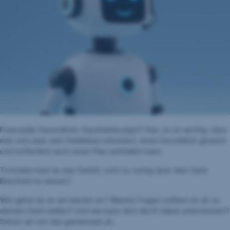
Finanzielle Gesundheit, Haushaltsbudget? Klar, es ist wichtig, dass
man sich über sein Geldleben informiert, einen Durchblick gewinnt
und hoffentlich auch einen Plan aufstellen kann.
Trotzdem hast du das Gefühl, nicht so richtig über dein Geld
Bescheid zu wissen?
Wie gehst du es am besten an? Welche Fragen solltest du dir zu
deinem Geld stellen? Und wie kann dich die KI dabei unterstützen?
Sehen wir uns das gemeinsam an.