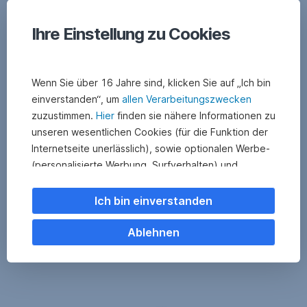
Ihre Einstellung zu Cookies
Wenn Sie über 16 Jahre sind, klicken Sie auf „Ich bin
einverstanden“, um
allen Verarbeitungszwecken
zuzustimmen.
Hier
finden sie nähere Informationen zu
unseren wesentlichen Cookies (für die Funktion der
Internetseite unerlässlich), sowie optionalen Werbe-
Kommen wir ins Tun
(personalisierte Werbung, Surfverhalten) und
Statistik-Cookies (Nutzerverhalten,
Serviceverbesserung). Einzelne Kategorien können
Ich bin einverstanden
Sie auch ablehnen. Ihre
Cookie Einstellungen können Sie jederzeit ändern
.
Ablehnen
Einige unserer Partnerdienste befinden sich in den
USA. Nach Rechtssprechung des Europäischen
Gerichtshofs existiert derzeit in den USA kein