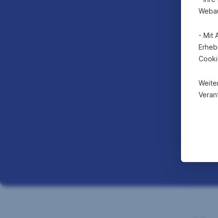
Webau
- Mit
Erheb
Cooki
Weite
Verant