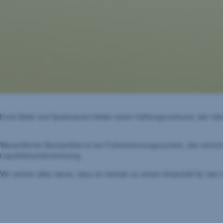
Erste Bank und Sparkassen bilden einen Haftungsverbund, der ne
Wesentlicher Bestandteil ist ein Früherkennungssystem, das wirtsc
Liquiditätsunterstützung.
Wir setzen alles daran, dass es niemals zu einem Anlassfall für de