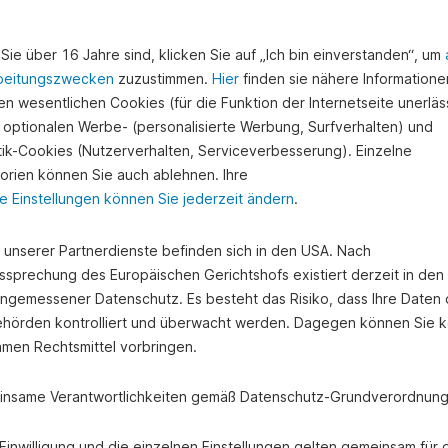
Sie über 16 Jahre sind, klicken Sie auf „Ich bin einverstanden“, um
beitungszwecken
zuzustimmen.
Hier
finden sie nähere Informatione
n wesentlichen Cookies (für die Funktion der Internetseite unerläss
 optionalen Werbe- (personalisierte Werbung, Surfverhalten) und
stik-Cookies (Nutzerverhalten, Serviceverbesserung). Einzelne
orien können Sie auch ablehnen. Ihre
e Einstellungen können Sie jederzeit ändern
.
e unserer Partnerdienste befinden sich in den USA. Nach
ssprechung des Europäischen Gerichtshofs existiert derzeit in de
angemessener Datenschutz. Es besteht das Risiko, dass Ihre Daten
hörden kontrolliert und überwacht werden. Dagegen können Sie k
os zum Thema Sparen
amen Rechtsmittel vorbringen.
nsame Verantwortlichkeiten gemäß Datenschutz-Grundverordnung
e Einwilligung und die einzelnen Einstellungen gelten gemeinsam für 