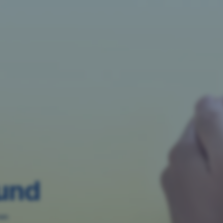
und
sen