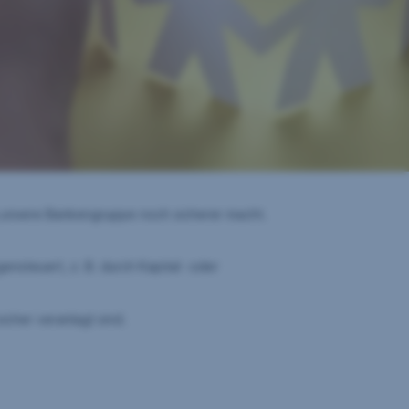
g unsere Bankengruppe noch sicherer macht.
ensteuert, z. B. durch Kapital- oder
icher veranlagt sind.