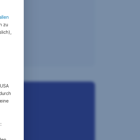
allen
n zu
lich),
n USA
 durch
eine
:
den