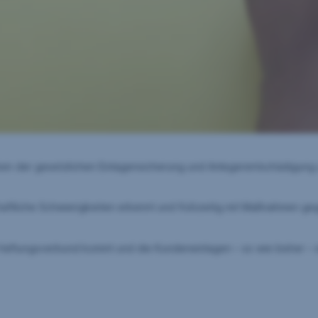
ben der gesetzlichen Einlagensicherung und Anlegerentschädigun
haftliche Schwierigkeiten erkennt und frühzeitig mit Maßnahmen geg
n Haftungsverbund kommt und die Kundeneinlagen – so wie bisher – s