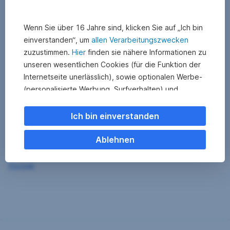
Wenn Sie über 16 Jahre sind, klicken Sie auf „Ich bin
einverstanden“, um
allen Verarbeitungszwecken
zuzustimmen.
Hier
finden sie nähere Informationen zu
unseren wesentlichen Cookies (für die Funktion der
Internetseite unerlässlich), sowie optionalen Werbe-
(personalisierte Werbung, Surfverhalten) und
Statistik-Cookies (Nutzerverhalten,
Serviceverbesserung). Einzelne Kategorien können
Ich bin einverstanden
Sie auch ablehnen. Ihre
Cookie Einstellungen können Sie jederzeit ändern
.
Ablehnen
Einige unserer Partnerdienste befinden sich in den
Zurück
USA. Nach Rechtssprechung des Europäischen
Gerichtshofs existiert derzeit in den USA kein
angemessener Datenschutz. Es besteht das Risiko,
dass Ihre Daten durch US-Behörden kontrolliert und
überwacht werden. Dagegen können Sie keine