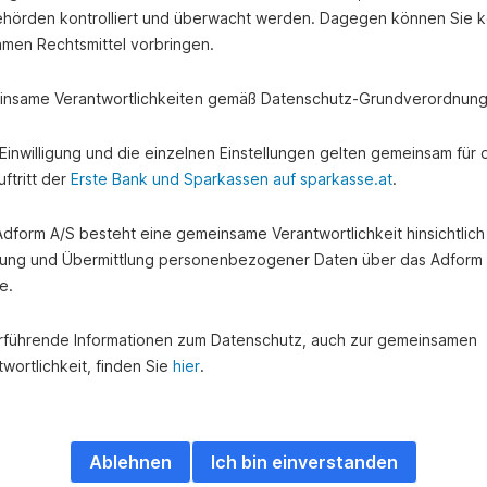
Financial Life Park
Dr. Dr.
hörden kontrolliert und überwacht werden. Dagegen können Sie k
z viel
Interaktives Finanzwissen für
Dr. Dr. Mo
amen Rechtsmittel vorbringen.
alle.
auf TikTok
nsame Verantwortlichkeiten gemäß Datenschutz-Grundverordnung
e Einwilligung und die einzelnen Einstellungen gelten gemeinsam für 
ftritt der
Erste Bank und Sparkassen auf sparkasse.at
.
n
Erste Financial Life Park
Zu Dr. Dr
 Adform A/S besteht eine gemeinsame Verantwortlichkeit hinsichtlich
ung und Übermittlung personenbezogener Daten über das Adform
e.
rführende Informationen zum Datenschutz, auch zur gemeinsamen
wortlichkeit, finden Sie
hier
.
Ablehnen
Ich bin einverstanden