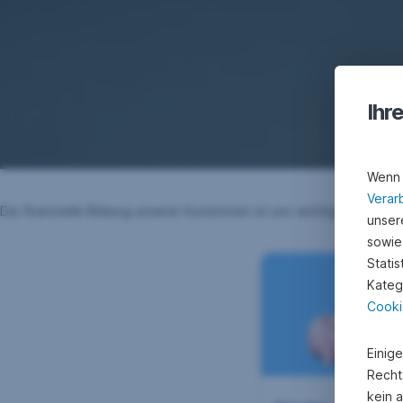
Ihr
Wenn 
Verar
Die finanzielle Bildung unserer Kund:innen ist uns wichtig. Hier fi
unsere
sowie
Stati
Kateg
Cooki
Einig
Recht
kein 