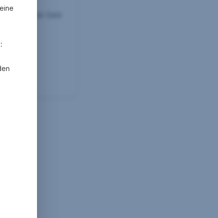
 Money
eine
ney erklärt dir Geld
.
:
den
. Money