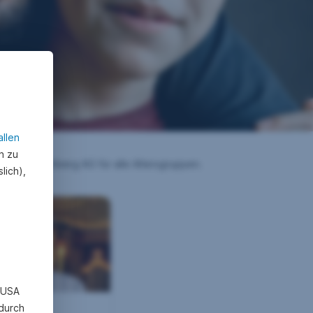
allen
n zu
elsbach-Kirchberg AG für alle Altersgruppen.
lich),
n USA
 durch