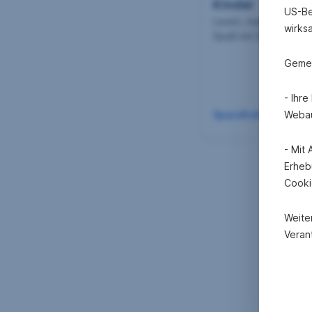
Kinder
US-Be
Lesen, malen und gan
wirks
Spaß mit Sparefroh.
Gemei
- Ihr
Webau
Sparefroh besuche
- Mit
Erheb
Cooki
Weite
Verant