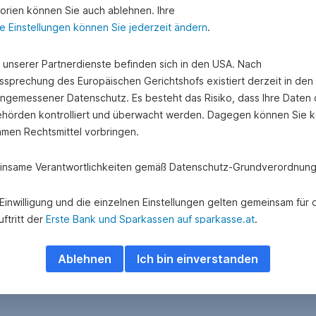
orien können Sie auch ablehnen. Ihre
e Einstellungen können Sie jederzeit ändern
.
e unserer Partnerdienste befinden sich in den USA. Nach
ssprechung des Europäischen Gerichtshofs existiert derzeit in de
angemessener Datenschutz. Es besteht das Risiko, dass Ihre Daten
hörden kontrolliert und überwacht werden. Dagegen können Sie k
amen Rechtsmittel vorbringen.
nsame Verantwortlichkeiten gemäß Datenschutz-Grundverordnung
e Einwilligung und die einzelnen Einstellungen gelten gemeinsam für 
ftritt der
Erste Bank und Sparkassen auf sparkasse.at
.
 Adform A/S besteht eine gemeinsame Verantwortlichkeit hinsichtlich
Ablehnen
Ich bin einverstanden
ung und Übermittlung personenbezogener Daten über das Adform
e.