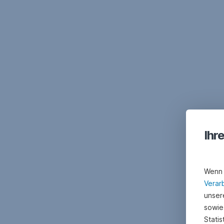
Navigation
überspringen
Ihr
Wenn 
Verar
unsere
sowie
Stati