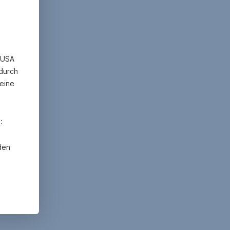
n USA
 durch
eine
:
den