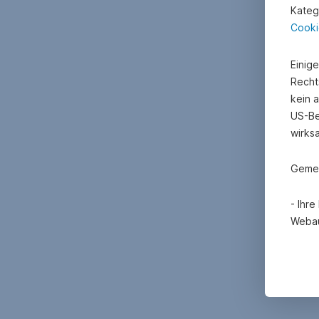
Kateg
Cooki
Einig
Recht
kein 
US-Be
wirks
Gemei
- Ihr
Webau
- Mit
Erheb
Cooki