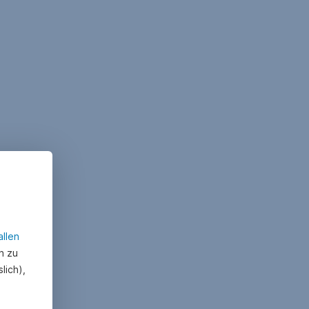
allen
n zu
lich),