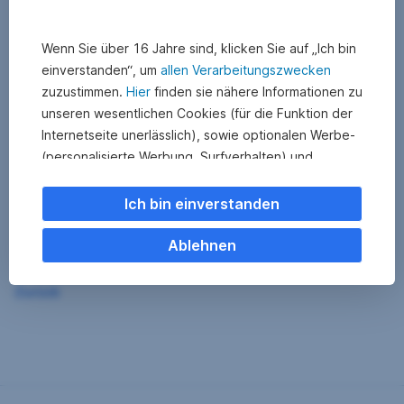
Wenn Sie über 16 Jahre sind, klicken Sie auf „Ich bin
einverstanden“, um
allen Verarbeitungszwecken
zuzustimmen.
Hier
finden sie nähere Informationen zu
unseren wesentlichen Cookies (für die Funktion der
Internetseite unerlässlich), sowie optionalen Werbe-
(personalisierte Werbung, Surfverhalten) und
Statistik-Cookies (Nutzerverhalten,
Serviceverbesserung). Einzelne Kategorien können
Ich bin einverstanden
Sie auch ablehnen. Ihre
Cookie Einstellungen können Sie jederzeit ändern
.
Ablehnen
Einige unserer Partnerdienste befinden sich in den
Zurück
USA. Nach Rechtssprechung des Europäischen
Gerichtshofs existiert derzeit in den USA kein
angemessener Datenschutz. Es besteht das Risiko,
dass Ihre Daten durch US-Behörden kontrolliert und
überwacht werden. Dagegen können Sie keine