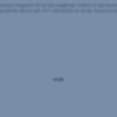
arkasse Haugsdorf AG hat eine langjährige Tradition im Sportspon
endlichen. Bereits seit 1977 unterstützen wir mit der Sparkasse Sc