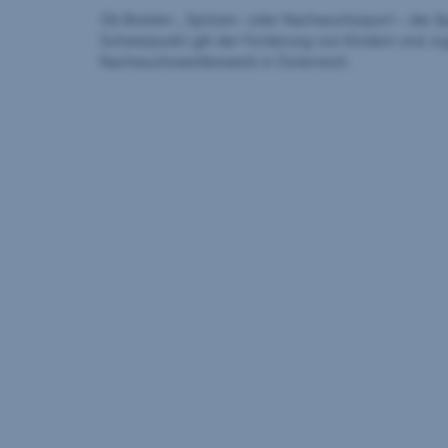
Ob Breiten-, Spitzen- oder Nachwuchssport – die Sp
Schwerpunkt gilt der Förderung von Kindern und Jug
Nachwuchswettbewerb in Österreich.