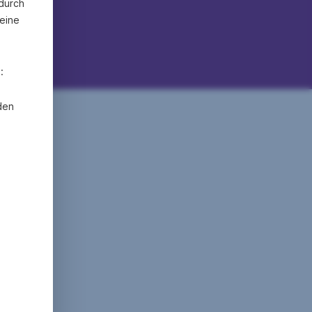
 durch
eine
:
den