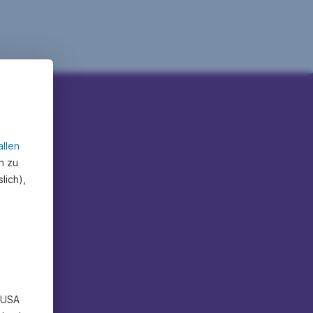
allen
n zu
lich),
n USA