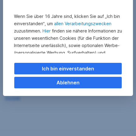
Wenn Sie über 16 Jahre sind, klicken Sie auf „Ich bin
einverstanden“, um
allen Verarbeitungszwecken
zuzustimmen.
Hier
finden sie nähere Informationen zu
unseren wesentlichen Cookies (für die Funktion der
Internetseite unerlässlich), sowie optionalen Werbe-
(personalisierte Werbung, Surfverhalten) und
Statistik-Cookies (Nutzerverhalten,
Serviceverbesserung). Einzelne Kategorien können
Ich bin einverstanden
Sie auch ablehnen. Ihre
Cookie Einstellungen können Sie jederzeit ändern
.
Ablehnen
Einige unserer Partnerdienste befinden sich in den
Zurück
USA. Nach Rechtssprechung des Europäischen
Gerichtshofs existiert derzeit in den USA kein
angemessener Datenschutz. Es besteht das Risiko,
dass Ihre Daten durch US-Behörden kontrolliert und
überwacht werden. Dagegen können Sie keine