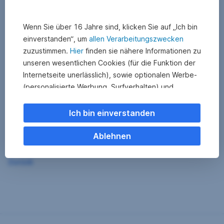
Wenn Sie über 16 Jahre sind, klicken Sie auf „Ich bin
einverstanden“, um
allen Verarbeitungszwecken
zuzustimmen.
Hier
finden sie nähere Informationen zu
unseren wesentlichen Cookies (für die Funktion der
Internetseite unerlässlich), sowie optionalen Werbe-
(personalisierte Werbung, Surfverhalten) und
Statistik-Cookies (Nutzerverhalten,
Serviceverbesserung). Einzelne Kategorien können
Ich bin einverstanden
Sie auch ablehnen. Ihre
Cookie Einstellungen können Sie jederzeit ändern
.
Ablehnen
Einige unserer Partnerdienste befinden sich in den
Zurück
USA. Nach Rechtssprechung des Europäischen
Gerichtshofs existiert derzeit in den USA kein
angemessener Datenschutz. Es besteht das Risiko,
dass Ihre Daten durch US-Behörden kontrolliert und
überwacht werden. Dagegen können Sie keine