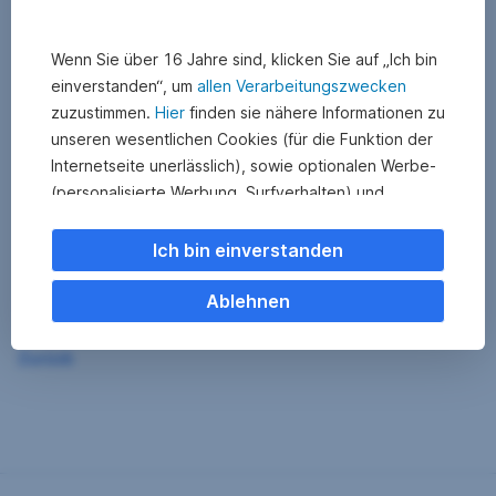
Wenn Sie über 16 Jahre sind, klicken Sie auf „Ich bin
einverstanden“, um
allen Verarbeitungszwecken
zuzustimmen.
Hier
finden sie nähere Informationen zu
unseren wesentlichen Cookies (für die Funktion der
Internetseite unerlässlich), sowie optionalen Werbe-
(personalisierte Werbung, Surfverhalten) und
Statistik-Cookies (Nutzerverhalten,
Serviceverbesserung). Einzelne Kategorien können
Ich bin einverstanden
Sie auch ablehnen. Ihre
Cookie Einstellungen können Sie jederzeit ändern
.
Ablehnen
Einige unserer Partnerdienste befinden sich in den
Zurück
USA. Nach Rechtssprechung des Europäischen
Gerichtshofs existiert derzeit in den USA kein
angemessener Datenschutz. Es besteht das Risiko,
dass Ihre Daten durch US-Behörden kontrolliert und
überwacht werden. Dagegen können Sie keine