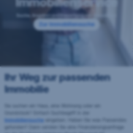
Immobilienservice
Suche, Angebot und Bewertung von Immobilien
Zur Immobiliensuche
Ihr Weg zur passenden
Immobilie
Sie suchen ein Haus, eine Wohnung oder ein
Grundstück? Einfach Suchbegriff in der
Immobiliensuche
eingeben. Haben Sie was Passendes
gefunden? Dann senden Sie eine Finanzierungsanfrage