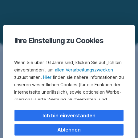
unseren
Partnern.
Ihre Einstellung zu Cookies
Die
Wenn Sie über 16 Jahre sind, klicken Sie auf „Ich bin
einverstanden“, um
allen Verarbeitungszwecken
Konditionen
zuzustimmen.
Hier
finden sie nähere Informationen zu
unseren wesentlichen Cookies (für die Funktion der
Internetseite unerlässlich), sowie optionalen Werbe-
Besuch
(personalisierte Werbung, Surfverhalten) und
uns
in
Statistik-Cookies (Nutzerverhalten,
der
Serviceverbesserung). Einzelne Kategorien können
Ich bin einverstanden
Filiale
Sie auch ablehnen. Ihre
und
Cookie Einstellungen können Sie jederzeit ändern
.
Ablehnen
erfahre