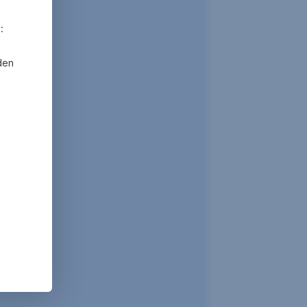
:
den