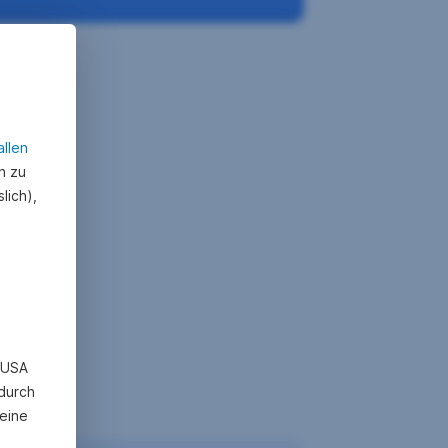
allen
n zu
lich),
n USA
 durch
eine