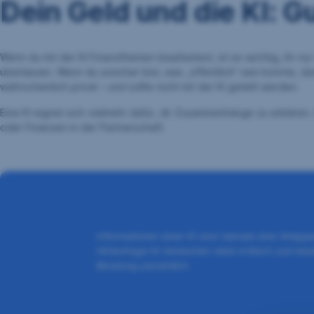
Dein Geld und die KI: G
Wenn du mit der KI Finanzthemen bearbeitest, ist es wichtig, ihr n
überlassen. Wenn du unsicher bist, was „öffentlich“ sein könnte, ü
wahrscheinlich privat – und sollte nicht mit der KI geteilt werden.
Eine KI eignet sich vielmehr dafür, dir Zusammenhänge zu erklären.
oder Finanzen in der Partnerschaft.
Informationen einer KI sind niemals eine Anla
Hinterfrage KI-Antworten stets kritisch und be
Beratung persönlich.