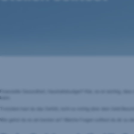
Finanzielle Gesundheit, Haushaltsbudget? Klar, es ist wichtig, dass
kann.
Trotzdem hast du das Gefühl, nicht so richtig über dein Geld Besc
Wie gehst du es am besten an? Welche Fragen solltest du dir zu d