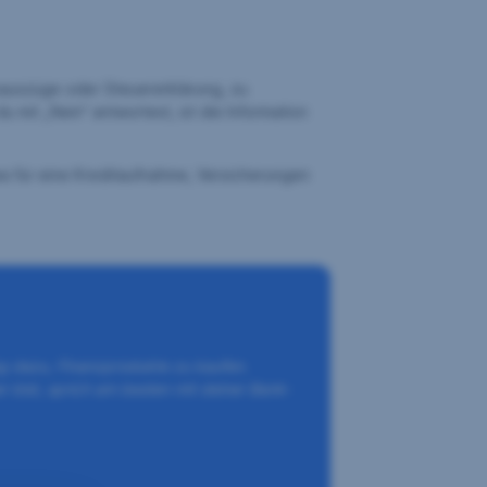
toauszüge oder Steuererklärung, zu
 mit „Nein“ antwortest, ist die Information
twa für eine Kreditaufnahme, Versicherungen
ng dazu, Finanzprodukte zu kaufen.
 bist, sprich am besten mit deiner Bank-