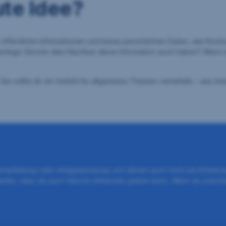
ute Idee?
ur öffentliche Informationen und keine persönlichen Daten, wie Kon
berlege: Könnte dein Nachbar diese Information auch haben? Wenn du
 Sie sollte dir ein Gefühl für allgemeine Themen vermitteln – wie e
geempfehlung oder Anlageberatung und dienen auch nicht als Einladu
denke, dass sie auch falsche Antworten geben kann. Wenn du unsicher