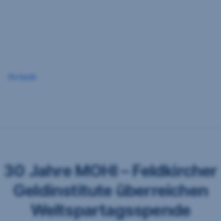
Navigation
überspringen
Go back
30 Jahre MOHI – Feldkircher
Geldinstitute überreichen
Weltspartagsspende