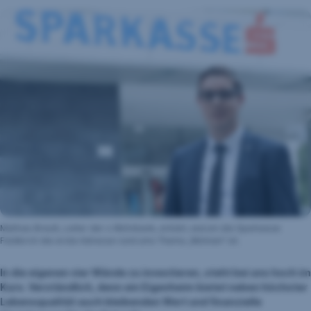
Mathias Breuß, Leiter der s Wohnbank, erklärt, warum die Sparkasse
Feldkirch die erste Adresse rund ums Thema „Wohnen“ ist.
In die eigenen vier Wände zu investieren, steht bei uns hoch im
Kurs. Verständlich, denn ein Eigenheim bietet neben höchster
Lebensqualität auch bleibenden Wert und finanzielle