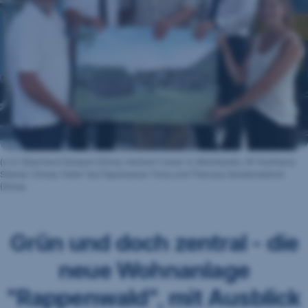
(v.li.): Eberhard Stimpel (Zima), Herbert Caser (s Wohnbank), GF Karlheinz
Steiner (Zima), Peter Gut (Sparkasse Tisis) und Theresa Senekowitsch
(Zima)
Grün und doch zentral - die
neue Wohnanlage
"Rappenwald", mit Ausblick