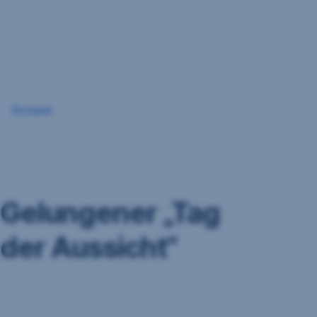
Navigation
überspringen
Go back
Gelungener „Tag
der Aussicht“