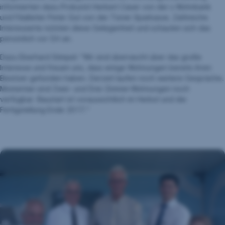
informierten dazu Prokurist Herbert Caser von der s Wohnbank
und Filialleiter Peter Gut von der Tisner Sparkasse. Zahlreiche
Interessierte nützten diese Gelegenheit und schauten sich das
persönlich vor Ort an.
Dazu Eberhard Stimpel: "Wir sind überrascht über das große
Interesse und freuen uns, dass einige Wohnungen bereits ihren
Besitzer gefunden haben. Derzeit laufen noch weitere Gespräche.
Momentan sind Zwei- und Drei-Zimmer-Wohnungen noch
verfügbar. Baustart ist voraussichtlich im Herbst und die
Fertigstellung Ende 2017."