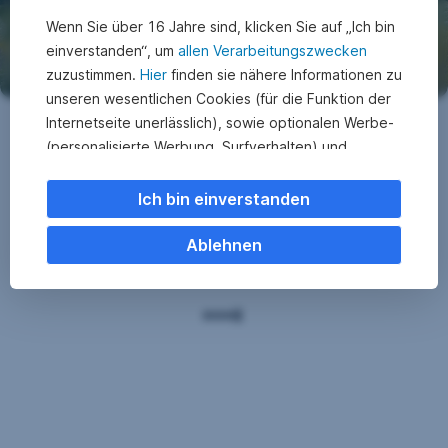
Wenn Sie über 16 Jahre sind, klicken Sie auf „Ich bin
einverstanden“, um
allen Verarbeitungszwecken
zuzustimmen.
Hier
finden sie nähere Informationen zu
unseren wesentlichen Cookies (für die Funktion der
Internetseite unerlässlich), sowie optionalen Werbe-
(personalisierte Werbung, Surfverhalten) und
Statistik-Cookies (Nutzerverhalten,
Serviceverbesserung). Einzelne Kategorien können
Ich bin einverstanden
Sie auch ablehnen. Ihre
Cookie Einstellungen können Sie jederzeit ändern
.
Ablehnen
Einige unserer Partnerdienste befinden sich in den
USA. Nach Rechtssprechung des Europäischen
Gerichtshofs existiert derzeit in den USA kein
angemessener Datenschutz. Es besteht das Risiko,
dass Ihre Daten durch US-Behörden kontrolliert und
überwacht werden. Dagegen können Sie keine
wirksamen Rechtsmittel vorbringen.