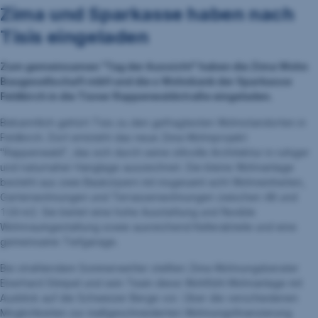
Zima und Sparkasse haben nach
Tisis eingeladen
Zum gemeinsamen "Tag der Aussicht" haben die Zima Wohn
Baugesellschaft mbH und die s Wohnbank der Sparkasse
Feldkirch in die Tisner Rappenwaldstraße eingeladen.
Bekanntlich gehört Tisis zu den gefragtesten Wohnstandorten in
Feldkirch. Dort entsteht das neue Zima-Wohnprojekt
"Rappenwald", das sich durch seine stilvolle Architektur in ruhiger
und naturnaher Hanglage auszeichnet. Die kleine Wohnanlage
besteht aus zwei Baukörpern mit insgesamt acht Wohneinheiten,
Gartenwohnungen und Terrassenwohnungen zwischen 48 und
124 m2. Sie bietet eine hohe Ausstattung und flexible
Wohnraumgestaltung sowie ausreichend Kellerabteile und eine
gemeinsame Tiefgarage.
Bei strahlendem Sommerwetter stellten Zima-Wohnungsberater
Eberhard Stimpel und sein Team diese Wohlfühl-Wohnanlage mit
Ausblick auf die Schweizer Berge vor. Über die verschiedenen
Möglichkeiten zur maßgeschneiderten Wohnungsfinanzierung