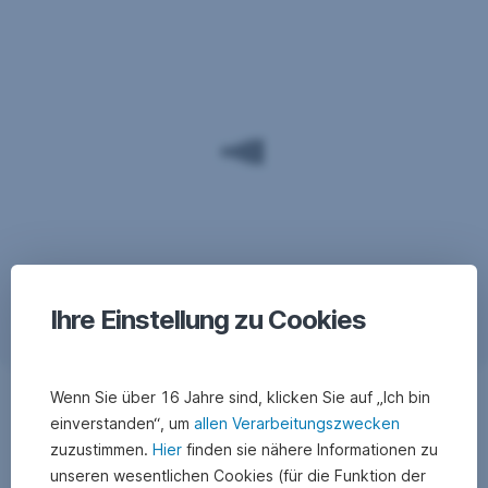
es
Analysen
in
unserem
Beitrag
“
Was
ist
Inflation?
”
nachzulesen).
Als
Teil
des
Anlage-
Mixes
kann
Ihre Einstellung zu Cookies
die
Beimischung
von
Wenn Sie über 16 Jahre sind, klicken Sie auf „Ich bin
Gold
Der
die
einverstanden“, um
allen Verarbeitungszwecken
Goldpreis
Stabilisierung
zuzustimmen.
Hier
finden sie nähere Informationen zu
notiert
der
unseren wesentlichen Cookies (für die Funktion der
in