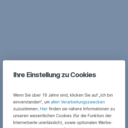
Ihre Einstellung zu Cookies
Wenn Sie über 16 Jahre sind, klicken Sie auf „Ich bin
einverstanden“, um
allen Verarbeitungszwecken
zuzustimmen.
Hier
finden sie nähere Informationen zu
unseren wesentlichen Cookies (für die Funktion der
Internetseite unerlässlich), sowie optionalen Werbe-