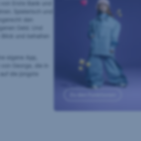
g von Erste Bank und
ren. Spielerisch und
ersgerecht den
genen Geld. Und
m Blick und behalten
ne eigene App,
 von George, die in
auf die jüngste
Zu den Funktionen