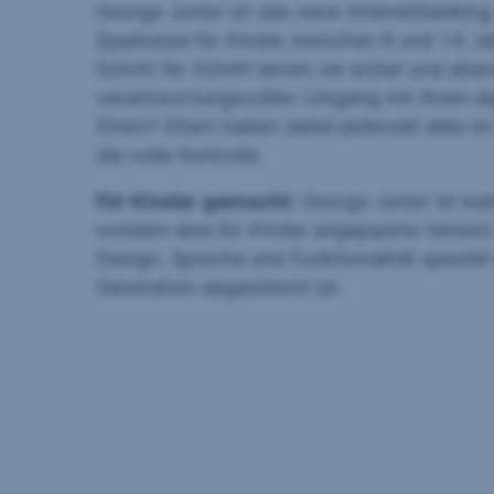
George Junior ist das neue Internetbankin
Sparkasse für Kinder zwischen 8 und 14 Jah
Schritt für Schritt lernen sie sicher und alt
verantwortungsvollen Umgang mit ihrem ei
Eltern? Eltern haben dabei jederzeit alles i
die volle Kontrolle.
Für Kinder gemacht:
George Junior ist kei
sondern eine für Kinder angepasste Version
Design, Sprache und Funktionalität speziell 
Generation abgestimmt ist.