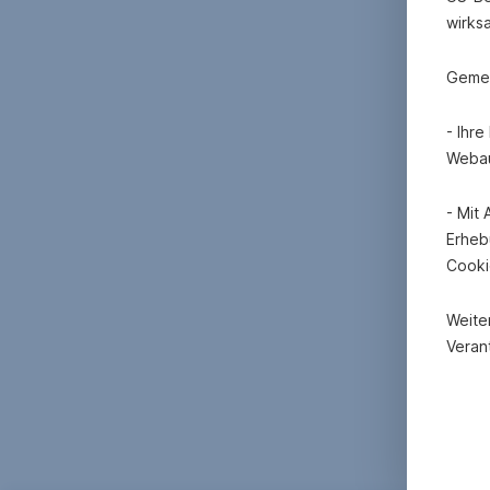
wirks
Gemei
- Ihr
Webau
- Mit
Erheb
Cooki
Weite
Verant