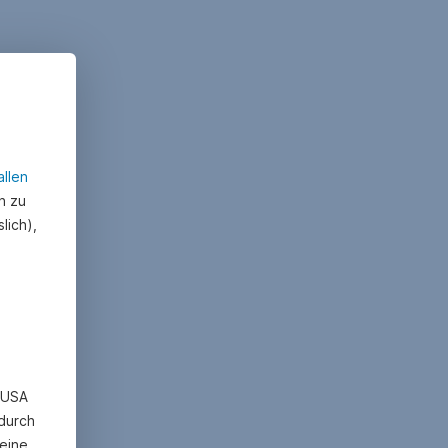
allen
n zu
lich),
n USA
 durch
eine