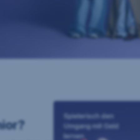
Spielerisch den
ior?
Umgang mit Geld
lernen