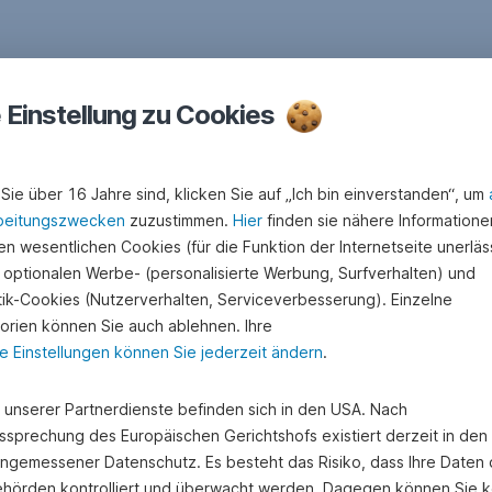
e Einstellung zu Cookies
Sie über 16 Jahre sind, klicken Sie auf „Ich bin einverstanden“, um
beitungszwecken
zuzustimmen.
Hier
finden sie nähere Informatione
n wesentlichen Cookies (für die Funktion der Internetseite unerläss
 optionalen Werbe- (personalisierte Werbung, Surfverhalten) und
stik-Cookies (Nutzerverhalten, Serviceverbesserung). Einzelne
orien können Sie auch ablehnen. Ihre
e Einstellungen können Sie jederzeit ändern
.
George ❤ Junior
e unserer Partnerdienste befinden sich in den USA. Nach
ssprechung des Europäischen Gerichtshofs existiert derzeit in de
angemessener Datenschutz. Es besteht das Risiko, dass Ihre Daten
hörden kontrolliert und überwacht werden. Dagegen können Sie k