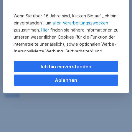
Wenn Sie über 16 Jahre sind, klicken Sie auf „Ich bin
einverstanden“, um
allen Verarbeitungszwecken
zuzustimmen.
Hier
finden sie nähere Informationen zu
unseren wesentlichen Cookies (für die Funktion der
Internetseite unerlässlich), sowie optionalen Werbe-
(personalisierte Werbung, Surfverhalten) und
Statistik-Cookies (Nutzerverhalten,
Serviceverbesserung). Einzelne Kategorien können
Ich bin einverstanden
Sie auch ablehnen. Ihre
Cookie Einstellungen können Sie jederzeit ändern
.
Ablehnen
Einige unserer Partnerdienste befinden sich in den
Zurück
USA. Nach Rechtssprechung des Europäischen
Gerichtshofs existiert derzeit in den USA kein
angemessener Datenschutz. Es besteht das Risiko,
dass Ihre Daten durch US-Behörden kontrolliert und
überwacht werden. Dagegen können Sie keine