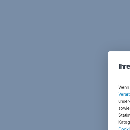
Ihr
Wenn 
Verar
unsere
sowie
Stati
Kateg
Cooki