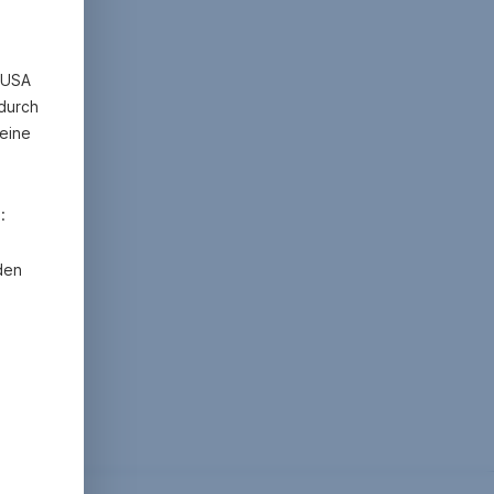
n USA
 durch
eine
:
den