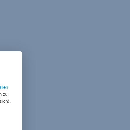
allen
n zu
lich),