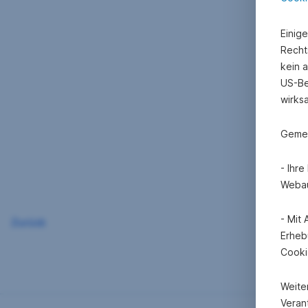
Einig
Recht
kein 
US-Be
wirks
Gemei
- Ihr
Webau
- Mit
Zurück
Erheb
Cooki
Weite
Verant