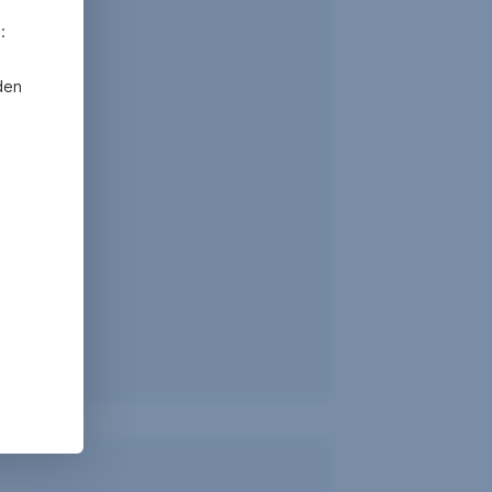
:
den