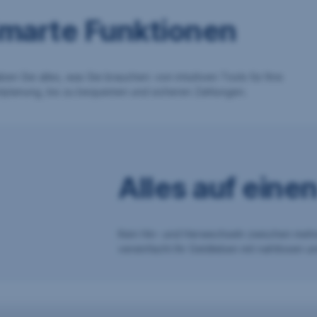
marte Funktionen
en Sie alles, was Sie brauchen: von intuitiven Tools für Ihre
planung, bis zu bequemen und sicheren Zahlungen.
Alles auf einen
Kein Hin- und Herwechseln zwischen meh
vereinfacht Ihr Geldleben mit nahtlosen un