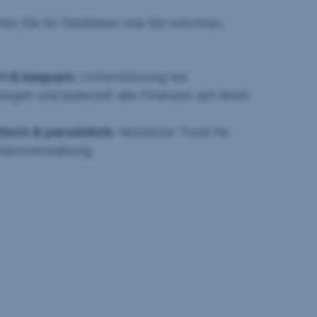
ren Sie Ihr Geldleben wie Sie möchten,
rt & bequem:
Unterstützung bei
ngen und jederzeit alle Finanzen auf einen
tisch & persönlich:
Nützliche Tools für
Finanzverwaltung.