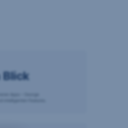
 Blick
reren Apps – George
d intelligenten Features.