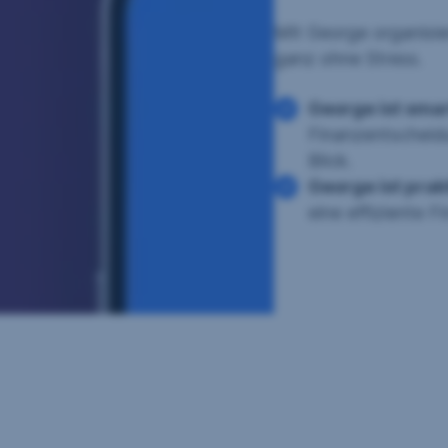
Mit George organisie
ganz ohne Stress.
George ist sma
Finanzentscheidu
Blick.
George ist prak
eine effiziente 