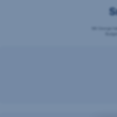
S
Mit George hab
Budget