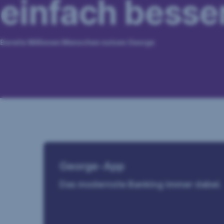
einfach besse
Bereits Millionen Menschen nutzen George
George-App
Das modernste Banking immer dabei.