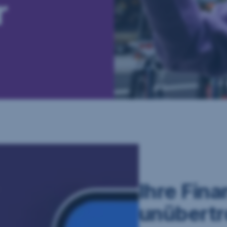
r
Ihre Fin
unübertr