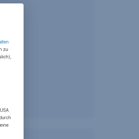
allen
n zu
lich),
n USA
 durch
eine