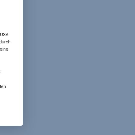
n USA
 durch
eine
:
den