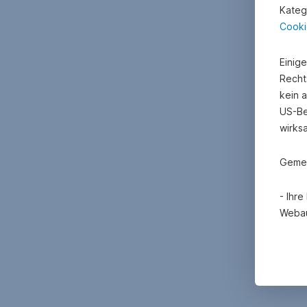
Kateg
Cooki
Einig
Recht
kein 
US-Be
wirks
Gemei
- Ihr
Webau
- Mit
Erheb
Cooki