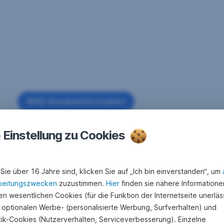
WAG-Kundeninformation
,
Öffnet
in
e Einstellung zu Cookies
neuem
Fenster
Sie über 16 Jahre sind, klicken Sie auf „Ich bin einverstanden“, um
beitungszwecken
zuzustimmen.
Hier
finden sie nähere Informatione
n wesentlichen Cookies (für die Funktion der Internetseite unerläss
 optionalen Werbe- (personalisierte Werbung, Surfverhalten) und
stik-Cookies (Nutzerverhalten, Serviceverbesserung). Einzelne