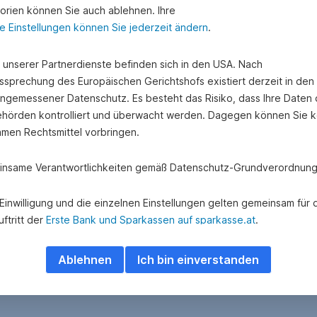
orien können Sie auch ablehnen. Ihre
e Einstellungen können Sie jederzeit ändern
.
e unserer Partnerdienste befinden sich in den USA. Nach
ssprechung des Europäischen Gerichtshofs existiert derzeit in de
angemessener Datenschutz. Es besteht das Risiko, dass Ihre Daten
hörden kontrolliert und überwacht werden. Dagegen können Sie k
amen Rechtsmittel vorbringen.
nsame Verantwortlichkeiten gemäß Datenschutz-Grundverordnung
e Einwilligung und die einzelnen Einstellungen gelten gemeinsam für 
ftritt der
Erste Bank und Sparkassen auf sparkasse.at
.
 Adform A/S besteht eine gemeinsame Verantwortlichkeit hinsichtlich
Ablehnen
Ich bin einverstanden
ung und Übermittlung personenbezogener Daten über das Adform
e.