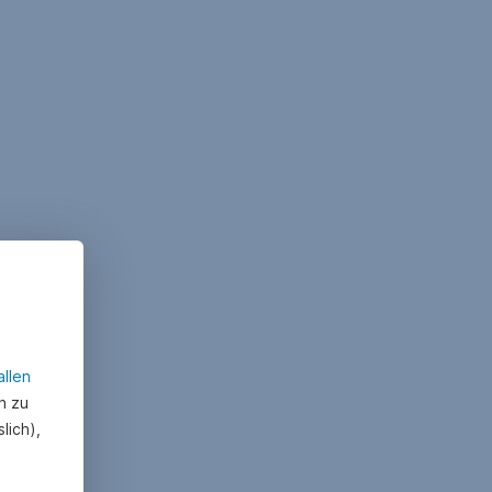
allen
n zu
lich),