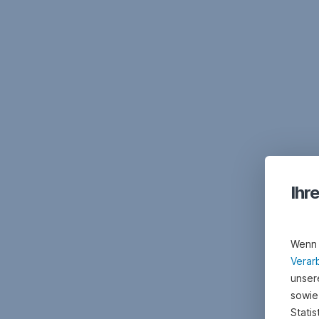
Navigation
überspringen
Ihr
Wenn 
Verar
unsere
sowie
Stati