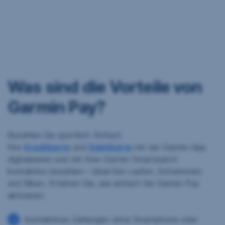
Was sind die Vorteile von
Garmin Pay?
Bezahlen Sie sportlich: Einfach
Ihre
Kreditkarte
und
Debitkarte
mit der Garmin-App
digitalisieren und mit Ihrer Garmin-Smartwatch
kontaktlos bezahlen – ideal fürs Laufen, Schwimmen
und Biken. Erfahren Sie, wie einfach Sie Garmin Pay
aktivieren.
Kontaktlose Zahlungen ohne Smartphone oder