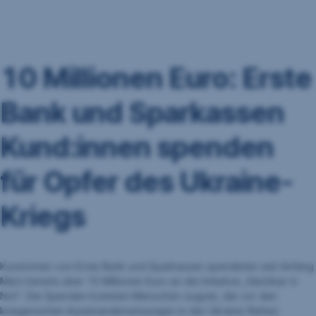
Navigation
überspringen
10 Millionen Euro: Erste
Bank und Sparkassen
Kund:innen spenden
für Opfer des Ukraine-
Kriegs
Kund:innen von Erste Bank und Sparkassen spendeten seit Anfang
März bereits über 10 Millionen Euro an die Initiative „Nachbar in
Not“. Die Spenden kommen Menschen zugute, die vor den
kriegerischen Auseinandersetzungen in der Ukraine fliehen