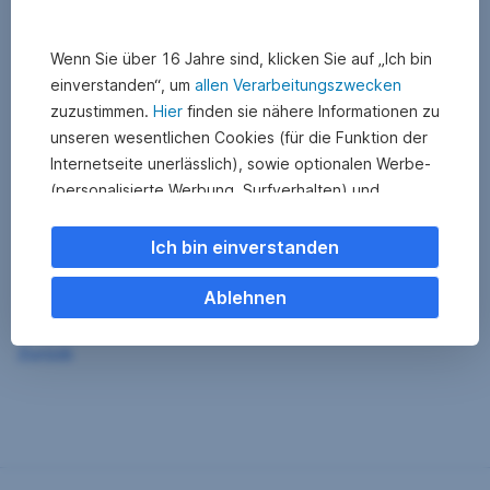
Wenn Sie über 16 Jahre sind, klicken Sie auf „Ich bin
einverstanden“, um
allen Verarbeitungszwecken
zuzustimmen.
Hier
finden sie nähere Informationen zu
unseren wesentlichen Cookies (für die Funktion der
Internetseite unerlässlich), sowie optionalen Werbe-
(personalisierte Werbung, Surfverhalten) und
Statistik-Cookies (Nutzerverhalten,
Serviceverbesserung). Einzelne Kategorien können
Ich bin einverstanden
Sie auch ablehnen. Ihre
Cookie Einstellungen können Sie jederzeit ändern
.
Ablehnen
Einige unserer Partnerdienste befinden sich in den
Zurück
USA. Nach Rechtssprechung des Europäischen
Gerichtshofs existiert derzeit in den USA kein
angemessener Datenschutz. Es besteht das Risiko,
dass Ihre Daten durch US-Behörden kontrolliert und
überwacht werden. Dagegen können Sie keine