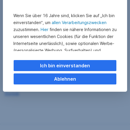
Wenn Sie über 16 Jahre sind, klicken Sie auf „Ich bin
einverstanden“, um
allen Verarbeitungszwecken
zuzustimmen.
Hier
finden sie nähere Informationen zu
unseren wesentlichen Cookies (für die Funktion der
Internetseite unerlässlich), sowie optionalen Werbe-
(personalisierte Werbung, Surfverhalten) und
Statistik-Cookies (Nutzerverhalten,
Serviceverbesserung). Einzelne Kategorien können
Ich bin einverstanden
Sie auch ablehnen. Ihre
Cookie Einstellungen können Sie jederzeit ändern
.
Ablehnen
Einige unserer Partnerdienste befinden sich in den
Zurück
USA. Nach Rechtssprechung des Europäischen
Gerichtshofs existiert derzeit in den USA kein
angemessener Datenschutz. Es besteht das Risiko,
dass Ihre Daten durch US-Behörden kontrolliert und
überwacht werden. Dagegen können Sie keine