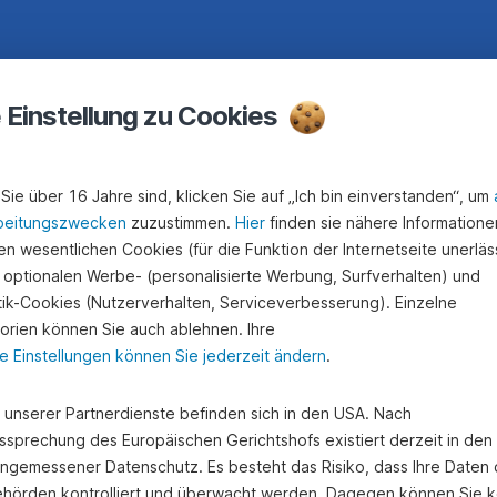
e Einstellung zu Cookies
Sie über 16 Jahre sind, klicken Sie auf „Ich bin einverstanden“, um
beitungszwecken
zuzustimmen.
Hier
finden sie nähere Informatione
n wesentlichen Cookies (für die Funktion der Internetseite unerläss
 optionalen Werbe- (personalisierte Werbung, Surfverhalten) und
stik-Cookies (Nutzerverhalten, Serviceverbesserung). Einzelne
orien können Sie auch ablehnen. Ihre
e Einstellungen können Sie jederzeit ändern
.
e unserer Partnerdienste befinden sich in den USA. Nach
ssprechung des Europäischen Gerichtshofs existiert derzeit in de
angemessener Datenschutz. Es besteht das Risiko, dass Ihre Daten
hörden kontrolliert und überwacht werden. Dagegen können Sie k