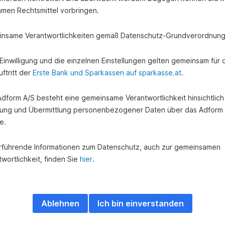
amen Rechtsmittel vorbringen.
nsame Verantwortlichkeiten gemäß Datenschutz-Grundverordnung
e Einwilligung und die einzelnen Einstellungen gelten gemeinsam für 
ftritt der
Erste Bank und Sparkassen auf sparkasse.at
.
 Adform A/S besteht eine gemeinsame Verantwortlichkeit hinsichtlich
ung und Übermittlung personenbezogener Daten über das Adform
e.
rführende Informationen zum Datenschutz, auch zur gemeinsamen
wortlichkeit, finden Sie
hier
.
Ablehnen
Ich bin einverstanden