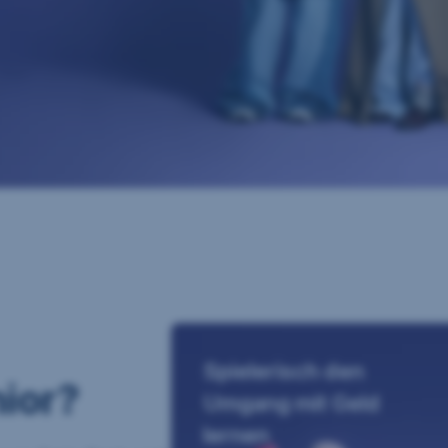
Spielerisch den
ior?
Umgang mit Geld
lernen