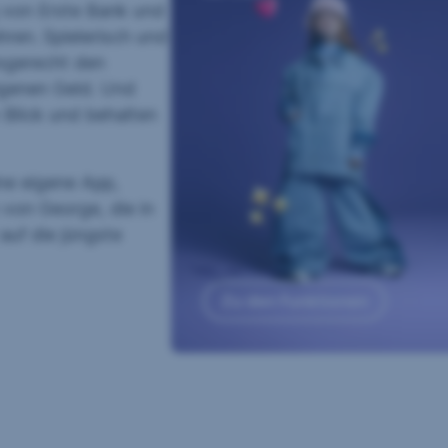
g von Erste Bank und
ren. Spielerisch und
ersgerecht den
genen Geld. Und
m Blick und behalten
ne eigene App,
 von George, die in
auf die jüngste
Zu den Funktionen