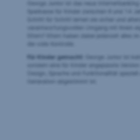
George Junior ist das neue Internetbankin
Sparkasse für Kinder zwischen 8 und 14 Jah
Schritt für Schritt lernen sie sicher und alt
verantwortungsvollen Umgang mit ihrem ei
Eltern? Eltern haben dabei jederzeit alles i
die volle Kontrolle.
Für Kinder gemacht:
George Junior ist kei
sondern eine für Kinder angepasste Version
Design, Sprache und Funktionalität speziell 
Generation abgestimmt ist.