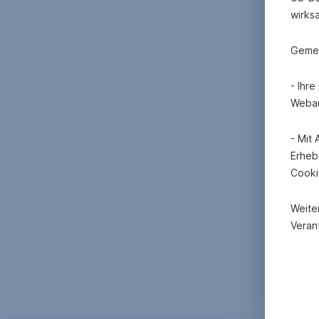
wirks
Gemei
- Ihr
Webau
- Mit
Erheb
Cooki
Weite
Verant