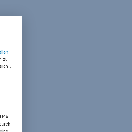
allen
n zu
lich),
n USA
 durch
eine