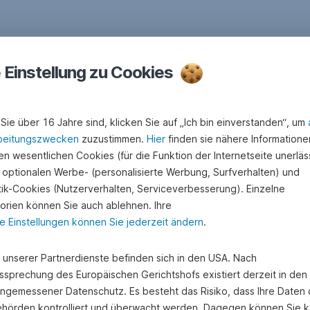
e Einstellung zu Cookies
Sie über 16 Jahre sind, klicken Sie auf „Ich bin einverstanden“, um
beitungszwecken
zuzustimmen.
Hier
finden sie nähere Informatione
n wesentlichen Cookies (für die Funktion der Internetseite unerläss
 optionalen Werbe- (personalisierte Werbung, Surfverhalten) und
stik-Cookies (Nutzerverhalten, Serviceverbesserung). Einzelne
orien können Sie auch ablehnen. Ihre
e Einstellungen können Sie jederzeit ändern
.
George ❤ Junior
e unserer Partnerdienste befinden sich in den USA. Nach
ssprechung des Europäischen Gerichtshofs existiert derzeit in de
angemessener Datenschutz. Es besteht das Risiko, dass Ihre Daten
hörden kontrolliert und überwacht werden. Dagegen können Sie k