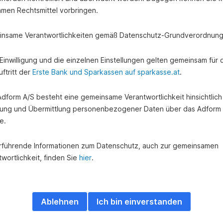
amen Rechtsmittel vorbringen.
nsame Verantwortlichkeiten gemäß Datenschutz-Grundverordnung
e Einwilligung und die einzelnen Einstellungen gelten gemeinsam für 
ftritt der
Erste Bank und Sparkassen auf sparkasse.at
.
 Adform A/S besteht eine gemeinsame Verantwortlichkeit hinsichtlich
ung und Übermittlung personenbezogener Daten über das Adform
e.
rführende Informationen zum Datenschutz, auch zur gemeinsamen
wortlichkeit, finden Sie
hier
.
Ablehnen
Ich bin einverstanden