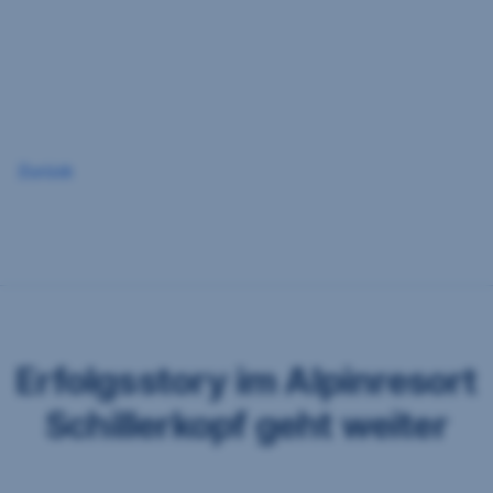
Navigation
überspringen
Zurück
Erfolgsstory im Alpinresort
Schillerkopf geht weiter