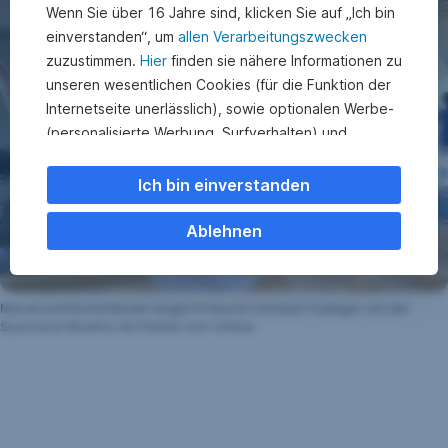
Wenn Sie über 16 Jahre sind, klicken Sie auf „Ich bin
einverstanden“, um
allen Verarbeitungszwecken
zuzustimmen.
Hier
finden sie nähere Informationen zu
unseren wesentlichen Cookies (für die Funktion der
Internetseite unerlässlich), sowie optionalen Werbe-
(personalisierte Werbung, Surfverhalten) und
Statistik-Cookies (Nutzerverhalten,
Serviceverbesserung). Einzelne Kategorien können
Ich bin einverstanden
Sie auch ablehnen. Ihre
Cookie Einstellungen können Sie jederzeit ändern
.
Ablehnen
Einige unserer Partnerdienste befinden sich in den
USA. Nach Rechtssprechung des Europäischen
Marcel und Roché Bosek zeigen Prokurist Christian Födinger von der
Sparkasse Bludenz die Details zum Umbau.
Gerichtshofs existiert derzeit in den USA kein
angemessener Datenschutz. Es besteht das Risiko,
dass Ihre Daten durch US-Behörden kontrolliert und
überwacht werden. Dagegen können Sie keine
wirksamen Rechtsmittel vorbringen.