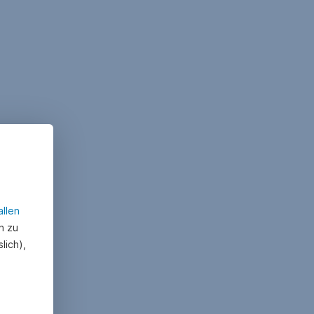
allen
n zu
lich),