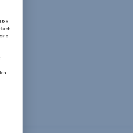
n USA
 durch
eine
:
den