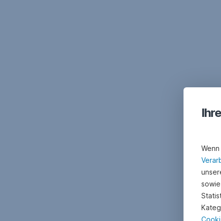
Ihr
Wenn 
Verar
unsere
sowie
Stati
Kateg
Cooki