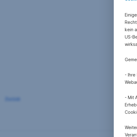
Einig
Recht
kein 
US-Be
wirks
Gemei
- Ihr
Webau
- Mit
Zurück
Erheb
Cooki
Weite
Verant