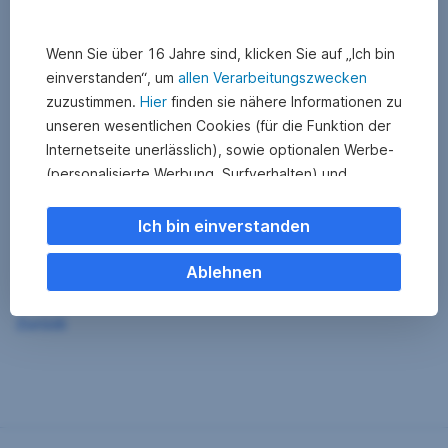
Wenn Sie über 16 Jahre sind, klicken Sie auf „Ich bin
einverstanden“, um
allen Verarbeitungszwecken
zuzustimmen.
Hier
finden sie nähere Informationen zu
unseren wesentlichen Cookies (für die Funktion der
Internetseite unerlässlich), sowie optionalen Werbe-
(personalisierte Werbung, Surfverhalten) und
Statistik-Cookies (Nutzerverhalten,
Serviceverbesserung). Einzelne Kategorien können
Ich bin einverstanden
Sie auch ablehnen. Ihre
Cookie Einstellungen können Sie jederzeit ändern
.
Ablehnen
Einige unserer Partnerdienste befinden sich in den
Zurück
USA. Nach Rechtssprechung des Europäischen
Gerichtshofs existiert derzeit in den USA kein
angemessener Datenschutz. Es besteht das Risiko,
dass Ihre Daten durch US-Behörden kontrolliert und
überwacht werden. Dagegen können Sie keine