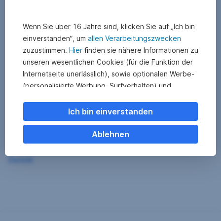
Wenn Sie über 16 Jahre sind, klicken Sie auf „Ich bin
einverstanden“, um
allen Verarbeitungszwecken
zuzustimmen.
Hier
finden sie nähere Informationen zu
unseren wesentlichen Cookies (für die Funktion der
Internetseite unerlässlich), sowie optionalen Werbe-
(personalisierte Werbung, Surfverhalten) und
Statistik-Cookies (Nutzerverhalten,
Serviceverbesserung). Einzelne Kategorien können
Ich bin einverstanden
Sie auch ablehnen. Ihre
Cookie Einstellungen können Sie jederzeit ändern
.
Ablehnen
Einige unserer Partnerdienste befinden sich in den
Zurück
USA. Nach Rechtssprechung des Europäischen
Gerichtshofs existiert derzeit in den USA kein
angemessener Datenschutz. Es besteht das Risiko,
dass Ihre Daten durch US-Behörden kontrolliert und
überwacht werden. Dagegen können Sie keine