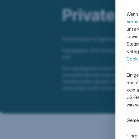
Private Eq
Wenn 
Verar
unsere
sowie
Private Equity ist Eigenkapital, das v
Stati
Kapitalgeber sind oftmals Kapitalbete
Kateg
sind.
Cooki
Der Kapitalgeber erwirbt für einen 
finanzielle Rendite erwirtschaften. U
Einig
Gesellschaften gezielt Unternehmen 
Recht
somit einen hohen sowie stabilen Ca
kein 
US-Be
wirks
Gemei
- Ihr