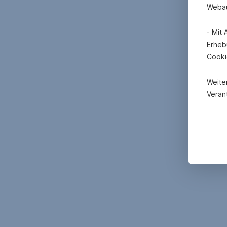
Webau
- Mit
Erheb
Cooki
Weite
Verant