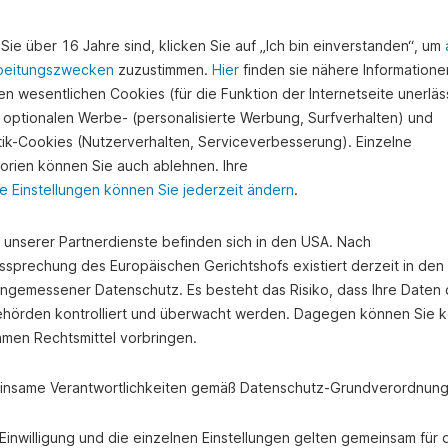
uity
Sie über 16 Jahre sind, klicken Sie auf „Ich bin einverstanden“, um
beitungszwecken
zuzustimmen.
Hier
finden sie nähere Informatione
n wesentlichen Cookies (für die Funktion der Internetseite unerläss
 optionalen Werbe- (personalisierte Werbung, Surfverhalten) und
on privaten oder institutionellen Anlegern bereitgestellt wird.
stik-Cookies (Nutzerverhalten, Serviceverbesserung). Einzelne
iligungsgesellschaften, die genau auf diese Art der Beteiligungsform
orien können Sie auch ablehnen. Ihre
e Einstellungen können Sie jederzeit ändern
.
begrenzten Zeitraum durch seine Beteiligung Unternehmensanteile u
m die Rendite so attraktiv wie nur möglich zu gestalten, suchen sich
e unserer Partnerdienste befinden sich in den USA. Nach
aus, die ein gutes Verhältnis zwischen Risiko und Rendite vorweis
ssprechung des Europäischen Gerichtshofs existiert derzeit in de
shflow haben.
angemessener Datenschutz. Es besteht das Risiko, dass Ihre Daten
hörden kontrolliert und überwacht werden. Dagegen können Sie k
amen Rechtsmittel vorbringen.
nsame Verantwortlichkeiten gemäß Datenschutz-Grundverordnung
e Einwilligung und die einzelnen Einstellungen gelten gemeinsam für 