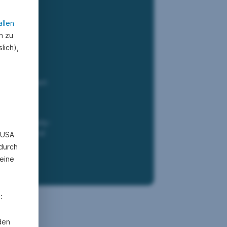
allen
n zu
lich),
 spezialisiert
nd kann so
 Private-Equity-
en können und
n USA
 durch
eine
:
den