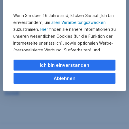
Wenn Sie über 16 Jahre sind, klicken Sie auf „Ich bin
einverstanden“, um
allen Verarbeitungszwecken
zuzustimmen.
Hier
finden sie nähere Informationen zu
unseren wesentlichen Cookies (für die Funktion der
Internetseite unerlässlich), sowie optionalen Werbe-
(personalisierte Werbung, Surfverhalten) und
Statistik-Cookies (Nutzerverhalten,
Serviceverbesserung). Einzelne Kategorien können
Ich bin einverstanden
Sie auch ablehnen. Ihre
Cookie Einstellungen können Sie jederzeit ändern
.
Ablehnen
Einige unserer Partnerdienste befinden sich in den
Zurück
USA. Nach Rechtssprechung des Europäischen
Gerichtshofs existiert derzeit in den USA kein
angemessener Datenschutz. Es besteht das Risiko,
dass Ihre Daten durch US-Behörden kontrolliert und
überwacht werden. Dagegen können Sie keine