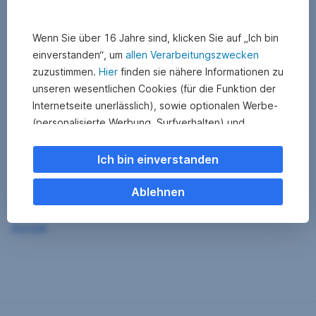
Wenn Sie über 16 Jahre sind, klicken Sie auf „Ich bin
einverstanden“, um
allen Verarbeitungszwecken
zuzustimmen.
Hier
finden sie nähere Informationen zu
unseren wesentlichen Cookies (für die Funktion der
Internetseite unerlässlich), sowie optionalen Werbe-
(personalisierte Werbung, Surfverhalten) und
Statistik-Cookies (Nutzerverhalten,
Serviceverbesserung). Einzelne Kategorien können
Ich bin einverstanden
Sie auch ablehnen. Ihre
Cookie Einstellungen können Sie jederzeit ändern
.
Ablehnen
Einige unserer Partnerdienste befinden sich in den
Zurück
USA. Nach Rechtssprechung des Europäischen
Gerichtshofs existiert derzeit in den USA kein
angemessener Datenschutz. Es besteht das Risiko,
dass Ihre Daten durch US-Behörden kontrolliert und
überwacht werden. Dagegen können Sie keine